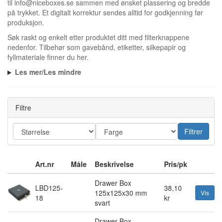
til
info@niceboxes.se
sammen med ønsket plassering og bredde
på trykket. Et digitalt korrektur sendes alltid for godkjenning før
produksjon.
Søk raskt og enkelt etter produktet ditt med filterknappene
nedenfor. Tilbehør som gavebånd, etiketter, silkepapir og
fyllmateriale finner du
her
.
Les mer/Les mindre
Filtre
Filtrer
Art.nr
Måle
Beskrivelse
Pris/pk
Drawer Box
LBD125-
38,10
125x125x30 mm
Vis
18
kr
svart
Drawer Box