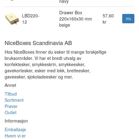
navy
Drawer Box
LBD220-
57,60
220x160x30 mm
Vis
12
kr
beige
NiceBoxes Scandinavia AB
Hos NiceBoxes finner du esker til mange forskjellige
bruksområder. Vi har et bredt utvalg av
konfektesker, smykkeskrin, smykkeesker,
gavekortesker, esker med lokk, bretteesker,
gaveesker, sjokoladeesker og mer.
Annet
Tilbud
Sortiment
Prøver
Outlet
Informasjon
Emballasje
Hvem vi er